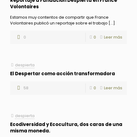
Reportaje a Fundación Despierta en France
Volontaires
Estamos muy contentos de compartir que France
Volontaires publicó un reportaje sobre el trabajo
[…]
0
0
Leer más
despierta
El Despertar como acción transformadora
58
0
Leer más
despierta
Ecodiversidad y Ecocultura, dos caras de una
misma moneda.