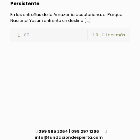
Persistente
En las entrañas de la Amazonía ecuatoriana, el Parque
Nacional Yasuní enfrenta un destino
[…]
87
0
Leer más
099 985 2364 | 099 297 1266
info@fundaciondespierta.com